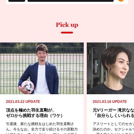
2021.03.22 UPDATE
2021.03.16 UPDATE
頂点を極めた羽生直剛が、
元Vリーガー 滝沢な
ゼロから挑戦する理由（ワケ）
「自分らしくいられ
引退後、新たな挑戦をはじめた羽生直剛さ
アスリートとしてのセカ
ん。今もなお、全力で走り続けるその原動力
決めたのか。セクシャル