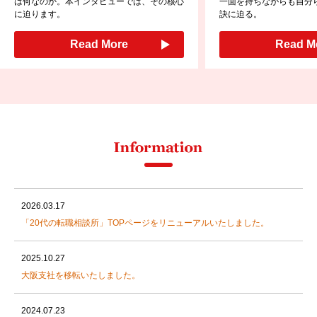
は何なのか。本インタビューでは、その核心
一面を持ちながらも自分
に迫ります。
訣に迫る。
Read More
Read M
2026.03.17
「20代の転職相談所」TOPページをリニューアルいたしました。
2025.10.27
大阪支社を移転いたしました。
2024.07.23